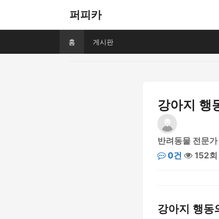
퍼피카
홈
게시판
강아지 행
반려동물 전문가
0건
152회
강아지 행동