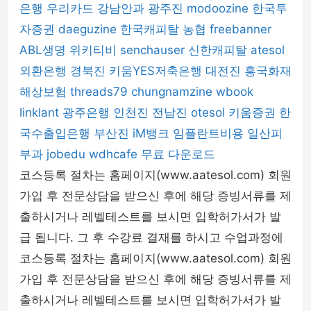
은행
우리카드
강남안과
광주진
modoozine
한국투
자증권
daeguzine
한국캐피탈
농협
freebanner
ABL생명
위키티비
senchauser
신한캐피탈
atesol
외환은행
경북진
키움YES저축은행
대전진
흥국화재
해상보험
threads79
chungnamzine
wbook
linklant
광주은행
인천진
전남진
otesol
키움증권
한
국수출입은행
부산진
iM뱅크
임플란트비용
일산피
부과
jobedu
wdhcafe
무료 다운로드
코스등록 절차는 홈페이지(www.aatesol.com) 회원
가입 후 전문상담을 받으신 후에 해당 증빙서류를 제
출하시거나 레벨테스트를 보시면 입학허가서가 발
급 됩니다. 그 후 수강료 결재를 하시고 수업과정에
코스등록 절차는 홈페이지(www.aatesol.com) 회원
가입 후 전문상담을 받으신 후에 해당 증빙서류를 제
출하시거나 레벨테스트를 보시면 입학허가서가 발