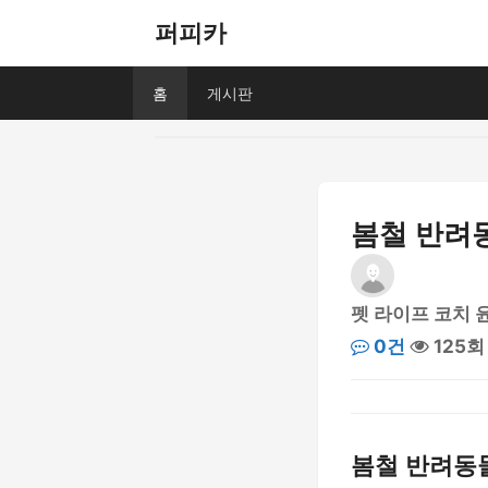
퍼피카
홈
게시판
봄철 반려
펫 라이프 코치 
0건
125회
봄철 반려동